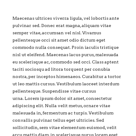
Maecenas ultrices viverra ligula, vel lobortis ante
pulvinar sed. Donec erat magna, aliquam vitae
semper vitae, accumsan vel nisl. Vivamus
pellentesque orci sit amet odio dictum eget
commodo nulla consequat. Proin iaculis tristique
nisl ut eleifend. Maecenas lacus purus, malesuada
eu scelerisque ac, commodo sed orci. Class aptent
taciti sociosqu ad litora torquent per conubia
nostra, per inceptos himenaeos. Curabitur a tortor
ut leo mattis cursus. Vestibulum laoreet interdum
pellentesque. Suspendisse vitae cursus
urna. Lorem ipsum dolor sit amet, consectetur
adipiscing elit. Nulla velit metus, ornare vitae
malesuada in, fermentum ac turpis. Vestibulum
convallis pulvinar tellus eget ultricies. Sed
sollicitudin, sem vitae elementum euismod, velit
arcu mattis diam, in scelerisque purus lorem eget